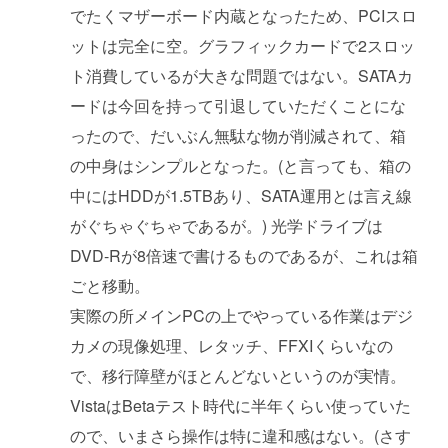
でたくマザーボード内蔵となったため、PCIスロ
ットは完全に空。グラフィックカードで2スロッ
ト消費しているが大きな問題ではない。SATAカ
ードは今回を持って引退していただくことにな
ったので、だいぶん無駄な物が削減されて、箱
の中身はシンプルとなった。(と言っても、箱の
中にはHDDが1.5TBあり、SATA運用とは言え線
がぐちゃぐちゃであるが。) 光学ドライブは
DVD-Rが8倍速で書けるものであるが、これは箱
ごと移動。
実際の所メインPCの上でやっている作業はデジ
カメの現像処理、レタッチ、FFXIくらいなの
で、移行障壁がほとんどないというのが実情。
VistaはBetaテスト時代に半年くらい使っていた
ので、いまさら操作は特に違和感はない。(さす