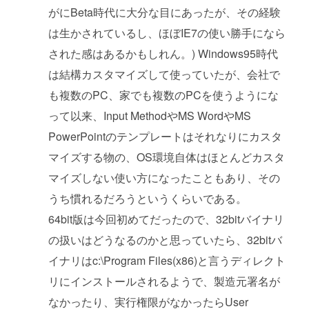
がにBeta時代に大分な目にあったが、その経験
は生かされているし、ほぼIE7の使い勝手になら
された感はあるかもしれん。) Windows95時代
は結構カスタマイズして使っていたが、会社で
も複数のPC、家でも複数のPCを使うようにな
って以来、Input MethodやMS WordやMS
PowerPointのテンプレートはそれなりにカスタ
マイズする物の、OS環境自体はほとんどカスタ
マイズしない使い方になったこともあり、その
うち慣れるだろうというくらいである。
64bit版は今回初めてだったので、32bitバイナリ
の扱いはどうなるのかと思っていたら、32bitバ
イナリはc:\Program Files(x86)と言うディレクト
リにインストールされるようで、製造元署名が
なかったり、実行権限がなかったらUser