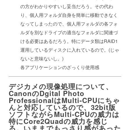
の方がわかりやすいし妥当だろう。その代わ
り、個人用フォルダ自身を簡単に移動できなく
なってしまったので、個人用フォルダの各フォ
ルダを別なドライブの適当なフォルダに関連づ
ける必要はあるだろう。特にデータ類はRAID1
運用しているディスクに入れているので。(じゃ
ないと意味ないし。)
各アプリケーションのざっくり使用感
デジカメの現像処理について、
Canonの
Dgital Photo
Professional
はMulti-CPUにちゃ
んと対応しているので、32bit版
ソフトながらMulti-CPUの威力は
特にCore2Quadの威力を感じ
る。いままでもっさり感があった