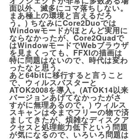
オブジェクトが非常に多数ある場
面以外、滅多にコマ落ちしない。
まあ極上の環境と言えるだろ
う。) ちなみにCore2Duoでは
Windowモードがほとんど実用に
ならなかったが、Core2Quadで
はWindowモードでWebブラウザ
を見まくっても、FFXIの描画は
特に問題はないので、時代は変わ
ったなと思う。
あと64bitに移行すると言うこと
で、ウィルスバスターと
ATOK2008を導入。(ATOK14以来
バージョンあげてなかったがさ
すがに無理あるので。) ウィルス
スキャンは今までフリーの物で済
ましてきたが、煩雑なディスクア
クセスと処理能力低下という問題
が気になるので、いろいろ問題は