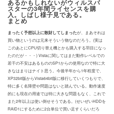
あるかもしれないがウィルスバ
スターの3年間ライセンスを購
入。しばし様子見である。
まとめ
まったく予想以上に散財してしまった
が、まあそれは
買い物というのは元来そういう物なのだろう。(実は
このあとにCPU切り替え機とかも購入する羽目になっ
たのだが・・・) Vistaに関してはまだ動作レベルでの
若干の不安はあるもののSP1からの使用なので特に大
きなはまりはナイト思う。今後半年から1年程度で、
XP32bit版からVista64bit版に移行していくつもりで、
特に多く名障壁や問題はないと踏んでいる。動作速度
的にも現在の用途では特に大きな問題もなく、これで
また2年以上は使い倒せそうである。(せいぜいHDDを
RAID1にするために2台単位で買い足すくらいだろ