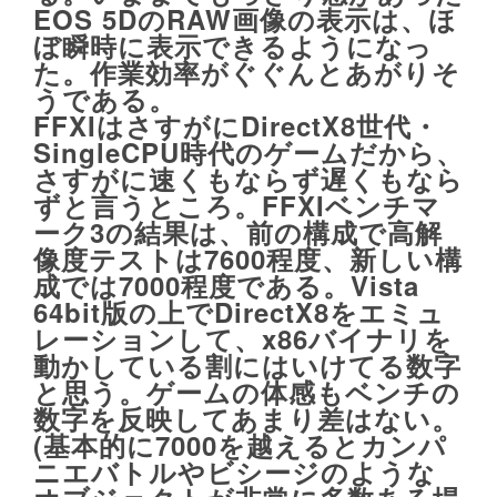
EOS 5DのRAW画像の表示は、ほ
ぼ瞬時に表示できるようになっ
た。作業効率がぐぐんとあがりそ
うである。
FFXIはさすがにDirectX8世代・
SingleCPU時代のゲームだから、
さすがに速くもならず遅くもなら
ずと言うところ。
FFXIベンチマ
ーク3
の結果は、前の構成で高解
像度テストは7600程度、新しい構
成では7000程度である。Vista
64bit版の上でDirectX8をエミュ
レーションして、x86バイナリを
動かしている割にはいけてる数字
と思う。ゲームの体感もベンチの
数字を反映してあまり差はない。
(基本的に7000を越えるとカンパ
ニエバトルやビシージのような