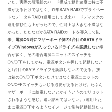
いた。実際の所現状のハード構成で動作速度に特に不
満があるわけではなく、昨年SATA RAIDでプライベー
トなデータをRAID1運用にして以来ハードディスクの
運用信頼性も上がったので、性能上は大きな不満はな
かった。ただなぜかSATA RAIDカードを導入して以
来、
電源ON時にマザーボード側の1台目のSATAドラ
イブ(Windowsが入っているドライブ)を認識しない
場
合が多く、その場合電源ユニットのスイッチを
ON/OFFをしてから、電源ボタンを押して起動しない
と1台目のSATAドライブを認識しないのである。(要
は箱のON/OFFボタンだけではなく電源ユニットの
ON/OFFスイッチもいじる必要があるわけだ。たぶん
マザーボードに給電しないとかそういうのでリセット
されるような感じ。追い詰めてはいない。) 運用上た
まに電源OFFするようなイメージで常時起動状態だっ