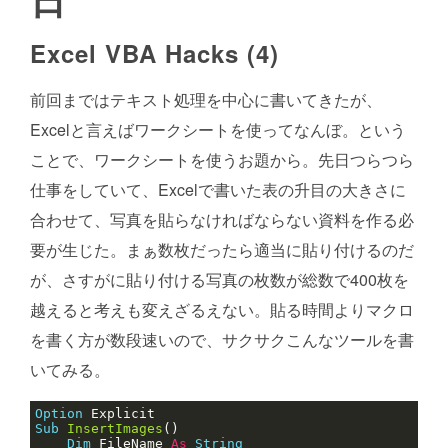
Excel VBA Hacks (4)
前回まではテキスト処理を中心に書いてきたが、
Excelと言えばワークシートを使ってなんぼ。という
ことで、ワークシートを使うお題から。先日つらつら
仕事をしていて、Excelで書いた表の升目の大きさに
合わせて、写真を貼らなければならない資料を作る必
要が生じた。まぁ数枚だったら適当に貼り付けるのだ
が、さすがに貼り付ける写真の枚数が総数で400枚を
越えると考えも変えざるえない。貼る時間よりマクロ
を書く方が数段速いので、サクサクこんなツールを書
いてみる。
Option
Sub
InsertImages
Dim
 FileName 
As
String