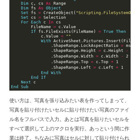
Dim
 c, cs 
As
Dim
 fs 
As
Object
Set
 fs 
=
 CreateObject(
"Scripting.FileSystemObje
Set
 cs 
=
For
Each
 c 
In
        FileName 
=
If
 fs.FileExists(FileName) 
=
True
Then
            c.Value 
=
""
With
                .ShapeRange.LockAspectRatio 
=
                .ShapeRange.Height 
=
 c.Height 
-
 2  
                .ShapeRange.Width 
=
 c.Width 
-
 2    
                .ShapeRange.Top 
=
 c.Top 
+
 1        
                .ShapeRange.Left 
=
 c.Left 
+
 1      
End
With
End
If
Next
End
Sub
使い方は、写真を張り込みたい表を作ってしまって、
写真を貼り付けたいセルに貼り付けたい写真のファイ
ル名をフルパスで入力。あとは写真を貼りたいセルを
すべて選択して上のマクロを実行。あっという間に作
業は終了。ちなみに写真はセルに対して貼り付けられ