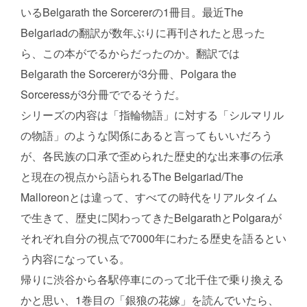
いるBelgarath the Sorcererの1冊目。最近The
Belgariadの翻訳が数年ぶりに再刊されたと思った
ら、この本がでるからだったのか。翻訳では
Belgarath the Sorcererが3分冊、Polgara the
Sorceressが3分冊ででるそうだ。
シリーズの内容は「指輪物語」に対する「シルマリル
の物語」のような関係にあると言ってもいいだろう
が、各民族の口承で歪められた歴史的な出来事の伝承
と現在の視点から語られるThe Belgariad/The
Malloreonとは違って、すべての時代をリアルタイム
で生きて、歴史に関わってきたBelgarathとPolgaraが
それぞれ自分の視点で7000年にわたる歴史を語るとい
う内容になっている。
帰りに渋谷から各駅停車にのって北千住で乗り換える
かと思い、1巻目の「銀狼の花嫁」を読んでいたら、