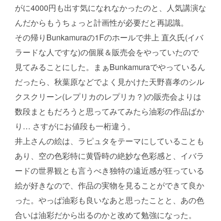
がに4000円も出す気になれなかったのと、人気講演な
んだからもうちょっと計画性が必要だと再認識。
その帰りBunkamuraの1Fのホールで井上 直久氏(イバ
ラードな人ですな)の個展＆販売会をやっていたので
見てみることにした。まぁBunkamuraでやっているん
だったら、秋葉原などでよく見かけた天野喜孝のシル
クスクリーン(レプリカのレプリカ？)の販売会よりは
数段まともだろうと思ってみてみたら油彩の作品ばか
り… さすがにお値段も一桁違う。
井上さんの絵は、ラピュタをテーマにしていることも
あり、空の色彩特に黄昏時の絶妙な色彩感と、イバラ
ードの世界観とも言うべき独特の遠近感が狂っている
絵が好きなので、作品の実物を見ることができて良か
った。やっぱ油彩も良いなあと思ったことと、あの色
合いは油彩だから出るのかと改めて勉強になった。