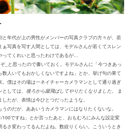
ー
割と年代が上の男性がメンバーの写真クラブの方々が、若
まぁ写真を写す人間としては、モデルさんが若くてスレン
やってくれいと思ったわけであるが…
いぞ_と思ったので書いておく。モデルさんに「今つきあっ
ら数人いてもおかしくないですよね」とか、挙げ句の果て
末。僕はその場は一ネイチャーカメラマンとして通り過ぎ
ンとしては、
後ろから蹴飛ばしてやりたくなりました。
ま
ましたが、表情は今ひとつだったような。
もうのだが、ああいうカメラマンにはなりたくないな。
/100ですね」とか言ったあと、おもむろにみんな設定変
明るさ変わってるんだよね。数絞りくらい。こういうとき