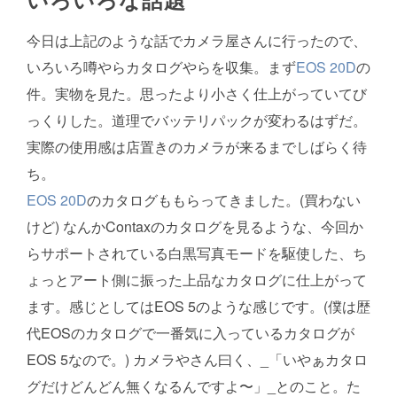
今日は上記のような話でカメラ屋さんに行ったので、
いろいろ噂やらカタログやらを収集。まず
EOS 20D
の
件。実物を見た。思ったより小さく仕上がっていてび
っくりした。道理でバッテリパックが変わるはずだ。
実際の使用感は店置きのカメラが来るまでしばらく待
ち。
EOS 20D
のカタログももらってきました。(買わない
けど) なんかContaxのカタログを見るような、今回か
らサポートされている白黒写真モードを駆使した、ち
ょっとアート側に振った上品なカタログに仕上がって
ます。感じとしてはEOS 5のような感じです。(僕は歴
代EOSのカタログで一番気に入っているカタログが
EOS 5なので。) カメラやさん曰く、_「いやぁカタロ
グだけどんどん無くなるんですよ〜」_とのこと。た