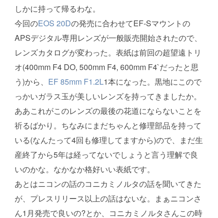
しかに持って帰るわな。
今回の
EOS 20D
の発売に合わせてEF-Sマウントの
APSデジタル専用レンズが一般販売開始されたので、
レンズカタログが変わった。表紙は前回の超望遠トリ
オ(400mm F4 DO, 500mm F4, 600mm F4`だったと思
う)から、
EF 85mm F1.2L
1本になった。黒地にこので
っかいガラス玉が美しいレンズを持ってきましたか。
ああこれがこのレンズの最後の花道にならないことを
祈るばかり。ちなみにまだちゃんと修理部品を持って
いる(なんたって4回も修理してますから)ので、まだ生
産終了から5年は経ってないでしょうと言う理解で良
いのかな。なかなか格好いい表紙です。
あとはニコンの話のコニカミノルタの話を聞いてきた
が、プレスリリース以上の話はないな。まぁニコンさ
ん1月発売で良いの?とか、コニカミノルタさんこの時