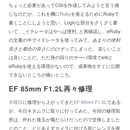
ちょっと必要があってCGIを作成してみようと言う感
じなのだが、これを機に
Ruby
を覚えるためにRubyで
書くことにしようと思い、Logicな部分をざくざく書
いて、_イテレータはやっぱ便利_と再確認し、eRuby
の文書の中でイテレータを使ってみて、
あまりの便利
良さと都合の良さにのけぞってしまった。
楽しいこと
は良いことだ。ただ身の回りのサーバ環境でerbと
eRubyを使える環境がないので、成果物をすぐに公開
できないところが痛いところ。
EF 85mm F1.2L
再々修理
木曜日
に修理から上がってきた
EF 85mm F1.2L
である
が、今日キタムラに取りに行ってみた。今回の修理箇
所は、外れた後玉が傷だらけだったので交換しました
とのこと。とりあえずカメラに付ける前にレンズを覗