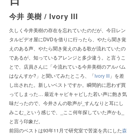
今井 美樹 /
Ivory III
久しく今井美樹の存在を忘れていたのだが、今日レン
タルビデオ屋にDVDを借りに行ったら、やたら聞き覚
えのある声、やたら聞き覚えのある歌が流れていたの
であるが、知っているアレンジと多少違う。と言うこ
とで、店員さんに「今流れている今井美樹のアルバム
はなんすか?」と聞いてみたところ、「
Ivory III
」を差
し出された。新しいベストですか。瞬間的に思わず買
ってしまった… 最近キャピキャピした若い声に飽き気
味だったので、今井さんの歌声が_すんなりと耳にし
みこむ_という感じで、_ここ何年探していた声かも_
と言う印象だ。
前回のベストは93年11月で研究室で苦楽を共にした
森