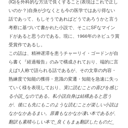
(IQ)を外科的な方法で良くすること(表現はこれで正し
いのか？)自身が少なくとも今の医学ではあり得ない
話であって、もしそうであればどうであろうかと言う
考察に基づいて書かれた小説で、そこにSFなマイン
ドがあると思うのである。現に、1966年のネビュラ賞
受賞作であるし。
この話は、精神遅滞を患うチャーリイ・ゴードンが自
ら書く『経過報告』のみで構成されており、端的に言
えば1人称で語られる話であるが、その文章の内容・
熟練度で知能の獲得・意識の変遷・知能を急速に失っ
ていく様を表現しており、
実に読むことの喜びを感じ
る小説_なのである。私小説自身は結構あると思う
が、後にも先にもこのような読むことが楽しい小説は
なかなかあるまい。原書もなかなか凄い本であるが、
翻訳も素晴らしい本で_良くもまぁ翻訳したものだ_