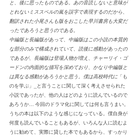
と、後に思ったものである。あの音読しないと意味が
とれないミススペルの嵐を誤字で表現するのだから、
翻訳された小尾さんも版をおこした早川書房も大変だ
ったであろうと思うのである。
中編版と長編版があって、中編版はこの小説の本質的
な部分のみで構成されていて、読後に感動があったの
であるが、長編版は登場人物が増え、チャーリイ・ゴ
ードンの内面的な描写を深めており、かなり中編版と
は異なる感動があろうかと思う。僕は高校時代に
「も
のを学ぶ」_と言うことに関して深く考えさせられた
小説であったが、他の人はどのように読んでいるので
あろうか… 今回のドラマ化に関しては何も言うまい。
うちの本は以下のような感じになっている。僕自身が
何度も読んでいることもあるが、いろんな人に読むよ
うに勧めて、実際に貸した本でもあるから、すっかり