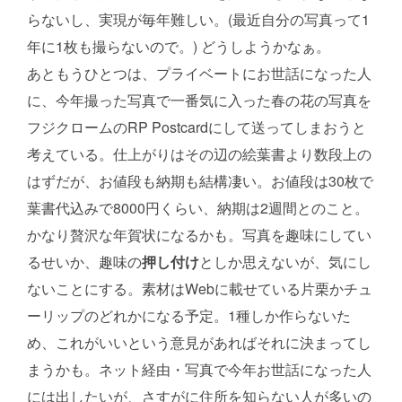
らないし、実現が毎年難しい。(最近自分の写真って1
年に1枚も撮らないので。) どうしようかなぁ。
あともうひとつは、プライベートにお世話になった人
に、今年撮った写真で一番気に入った春の花の写真を
フジクロームのRP Postcardにして送ってしまおうと
考えている。仕上がりはその辺の絵葉書より数段上の
はずだが、お値段も納期も結構凄い。お値段は30枚で
葉書代込みで8000円くらい、納期は2週間とのこと。
かなり贅沢な年賀状になるかも。写真を趣味にしてい
るせいか、趣味の
押し付け
としか思えないが、気にし
ないことにする。素材はWebに載せている片栗かチュ
ーリップのどれかになる予定。1種しか作らないた
め、これがいいという意見があればそれに決まってし
まうかも。ネット経由・写真で今年お世話になった人
には出したいが、さすがに住所を知らない人が多いの