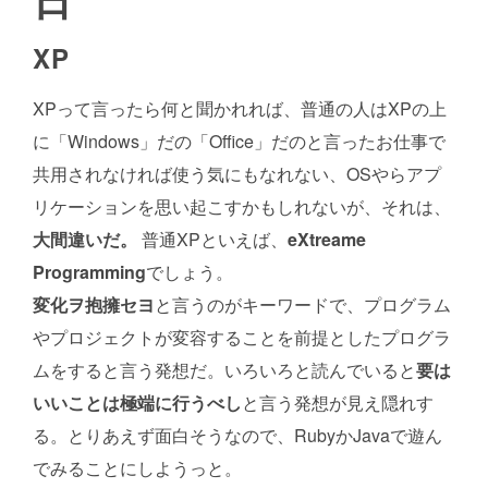
XP
XPって言ったら何と聞かれれば、普通の人はXPの上
に「Windows」だの「Office」だのと言ったお仕事で
共用されなければ使う気にもなれない、OSやらアプ
リケーションを思い起こすかもしれないが、それは、
大間違いだ。
普通XPといえば、
eXtreame
Programming
でしょう。
変化ヲ抱擁セヨ
と言うのがキーワードで、プログラム
やプロジェクトが変容することを前提としたプログラ
ムをすると言う発想だ。いろいろと読んでいると
要は
いいことは極端に行うべし
と言う発想が見え隠れす
る。とりあえず面白そうなので、RubyかJavaで遊ん
でみることにしようっと。