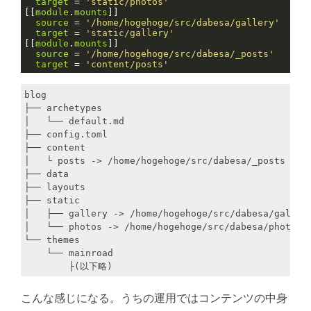
target
 = 
'static/photos'
[[
module
.
mounts
source
 = 
'/home/hogehoge/src/dabesa/gallery'
target
 = 
'static/gallery'
[[
module
.
mounts
source
 = 
'/home/hogehoge/src/dabesa/_posts'
target
 = 
'content/posts'
blog

├── archetypes

│   └── default.md

├── config.toml

├── content

│   └ posts -> /home/hogehoge/src/dabesa/_posts

├── data

├── layouts

├── static

│   ├── gallery -> /home/hogehoge/src/dabesa/gallery
│   └── photos -> /home/hogehoge/src/dabesa/photos

└── themes

    └── mainroad

こんな感じになる。うちの運用ではコンテンツの中身