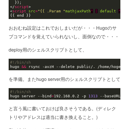
</
script
<
script
src
=
"{{ .Param "
mathjaxPath
"
|
default
"
htt
おおむね設定はこれでおしまいだが・・・Hugoのサ
ブコマンドを覚えていられないし、面倒なので・・・
deploy用のシェルスクリプトとして、
hugo 
&&
を準備。またhugo server用のシェルスクリプトとして
hugo server --bind
=
192.168.0.2 -p 
1313
と言う風に書いておけば良さそうである。(ディレク
トリやアドレスは適当に書き換えること。)