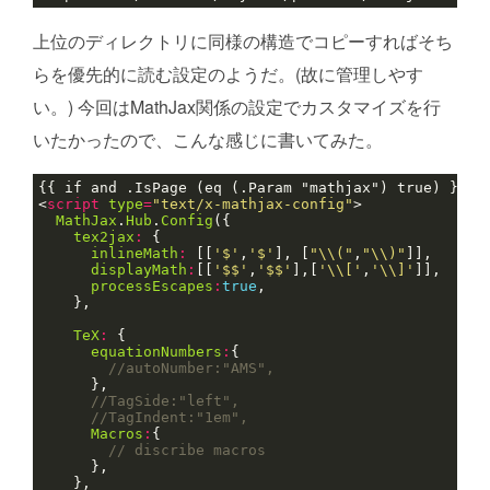
上位のディレクトリに同様の構造でコピーすればそち
らを優先的に読む設定のようだ。(故に管理しやす
い。) 今回はMathJax関係の設定でカスタマイズを行
いたかったので、こんな感じに書いてみた。
<
script
type
=
"text/x-mathjax-config"
MathJax
.
Hub
.
Config
tex2jax
:
inlineMath
:
 [[
'$'
,
'$'
], [
"\\("
,
"\\)"
displayMath
:
[[
'$$'
,
'$$'
],[
'\\['
,
'\\]'
processEscapes
:
true
TeX
:
equationNumbers
:
Macros
: