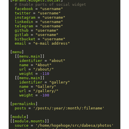
[
Params
.
widgets
.
social
# Enable parts of social widget
facebook
 = 
"username"
twitter
 = 
"username"
instagram
 = 
"username"
linkedin
 = 
"username"
telegram
 = 
"username"
github
 = 
"username"
gitlab
 = 
"username"
bitbucket
 = 
"username"
email
 = 
"e-mail address"
[
menu
  [[
menu
.
main
identifier
 = 
"about"
name
 = 
"About"
url
 = 
"/about/"
weight
 = 
-110
  [[
menu
.
main
identifier
 = 
"gallery"
name
 = 
"Gallery"
url
 = 
"/gallery/"
weight
 = 
-100
[
permalinks
posts
 = 
'/posts/:year/:month/:filename'
[
module
[[
module
.
mounts
source
 = 
'/home/hogehoge/src/dabesa/photos'