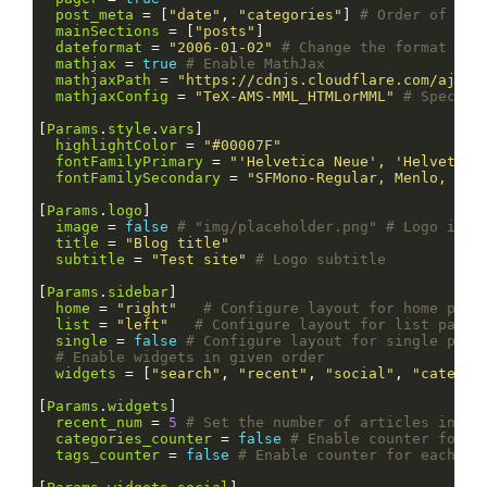
post_meta
 = [
"date"
, 
"categories"
] 
# Order of pos
mainSections
 = [
"posts"
dateformat
 = 
"2006-01-02"
# Change the format of 
mathjax
 = 
true
# Enable MathJax
mathjaxPath
 = 
"https://cdnjs.cloudflare.com/ajax/
mathjaxConfig
 = 
"TeX-AMS-MML_HTMLorMML"
# Specif 
[
Params
.
style
.
vars
highlightColor
 = 
"#00007F"
fontFamilyPrimary
 = 
"'Helvetica Neue', 'Helvetica
fontFamilySecondary
 = 
"SFMono-Regular, Menlo, Mon
[
Params
.
logo
image
 = 
false
# "img/placeholder.png" # Logo imag
title
 = 
"Blog title"
subtitle
 = 
"Test site"
# Logo subtitle
[
Params
.
sidebar
home
 = 
"right"
# Configure layout for home page
list
 = 
"left"
# Configure layout for list pages
single
 = 
false
# Configure layout for single page
# Enable widgets in given order
widgets
 = [
"search"
, 
"recent"
, 
"social"
, 
"categor
[
Params
.
widgets
recent_num
 = 
5
# Set the number of articles in th
categories_counter
 = 
false
# Enable counter for e
tags_counter
 = 
false
# Enable counter for each ta