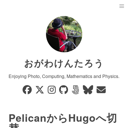
おがわけんたろう
Enjoying Photo, Computing, Mathematics and Physics.
PelicanからHugoへ切
替