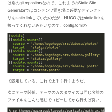
は別のgit repositoryなので、これまでのStatic Site
Generatorではコンテンツ置き場に必要なディレクト
リをstatic linkしていたのだが、HUGOではstatic linkを
扱ってくれないみたいなので、config.tomlの
[
module
[[
module
.
mounts
source
 = 
'/home/hogehoge/src/dabesa/photos'
target
 = 
'static/photos'
[[
module
.
mounts
source
 = 
'/home/hogehoge/src/dabesa/gallery'
target
 = 
'static/gallery'
[[
module
.
mounts
source
 = 
'/home/hogehoge/src/dabesa/_posts'
target
 = 
'content/posts'
で設定している。これで上手く行くようだ。
次にテーマ関係。テーマのカスタマイズは同じ名前の
ファイルをこんな感じでコピーしてから行えば良い。