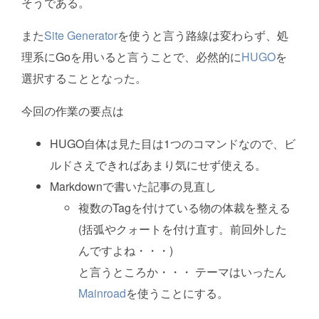
そうである。
また
Site Generator
を使うと言う路線は変わらず、処
理系にGoを用いると言うことで、必然的に
HUGO
を
選択することとなった。
今回の作業の要点は
HUGO自体は見た目は1つのコマンドなので、ビ
ルドさえできればあまり気にせず使える。
Markdownで書いた記事の見直し
複数のTagを付けている物の体裁を整える
(括弧やクォートを付け直す。前回外した
んですよね・・・)
と言うところか・・・ テーマはいったん
Mainroad
を使うことにする。