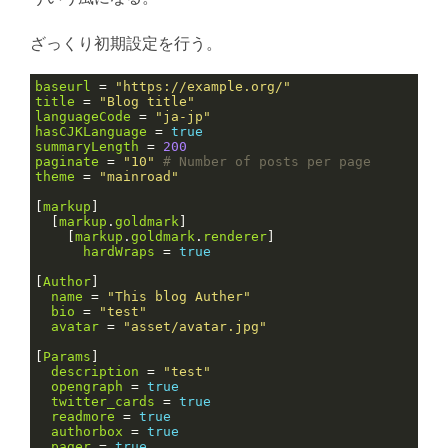
ざっくり初期設定を行う。
baseurl
 = 
"https://example.org/"
title
 = 
"Blog title"
languageCode
 = 
"ja-jp"
hasCJKLanguage
 = 
true
summaryLength
 = 
200
paginate
 = 
"10"
# Number of posts per page
theme
 = 
"mainroad"
[
markup
  [
markup
.
goldmark
    [
markup
.
goldmark
.
renderer
hardWraps
 = 
true
[
Author
name
 = 
"This blog Auther"
bio
 = 
"test"
avatar
 = 
"asset/avatar.jpg"
[
Params
description
 = 
"test"
opengraph
 = 
true
twitter_cards
 = 
true
readmore
 = 
true
authorbox
 = 
true
pager
 = 
true