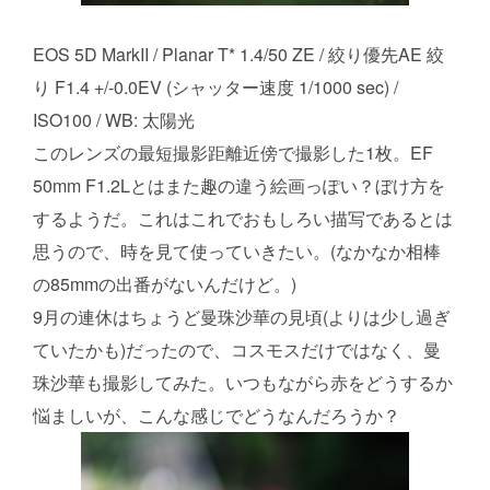
EOS 5D MarkII / Planar T* 1.4/50 ZE / 絞り優先AE 絞
り F1.4 +/-0.0EV (シャッター速度 1/1000 sec) /
ISO100 / WB: 太陽光
このレンズの最短撮影距離近傍で撮影した1枚。EF
50mm F1.2Lとはまた趣の違う絵画っぽい？ぼけ方を
するようだ。これはこれでおもしろい描写であるとは
思うので、時を見て使っていきたい。(なかなか相棒
の85mmの出番がないんだけど。)
9月の連休はちょうど曼珠沙華の見頃(よりは少し過ぎ
ていたかも)だったので、コスモスだけではなく、曼
珠沙華も撮影してみた。いつもながら赤をどうするか
悩ましいが、こんな感じでどうなんだろうか？