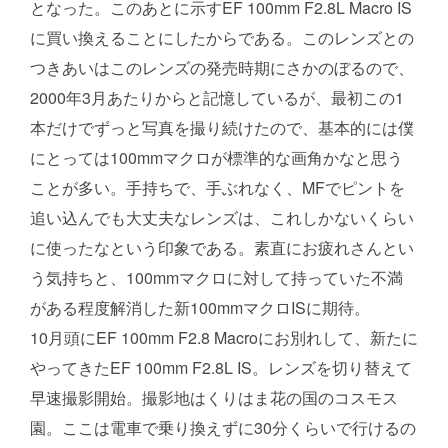
となった。このあとに示すEF 100mm F2.8L Macro IS
に買い換えることにしたからである。このレンズとの
つきあいはこのレンズの発売時期にさかのぼるので、
2000年3月あたりからと記憶しているが、最初この1
本だけでずっと写真を撮り続けたので、基本的には僕
にとっては100mmマクロが標準的な画角かなと思う
ことが多い。手持ちで、手ぶれなく、MFでピントを
追い込んでも大丈夫なレンズは、これしかないくらい
に使ったなという印象である。素直にお疲れさんとい
う気持ちと、100mmマクロに対して持っていた不満
がある程度解消した新100mmマクロISに期待。
10月頭にEF 100mm F2.8 Macroにお別れして、新たに
やってきたEF 100mm F2.8L IS。レンズを切り替えて
早速撮影開始。撮影地はくりはま花の国のコスモス
園。ここは電車で乗り換えずに30分くらいで行けるの