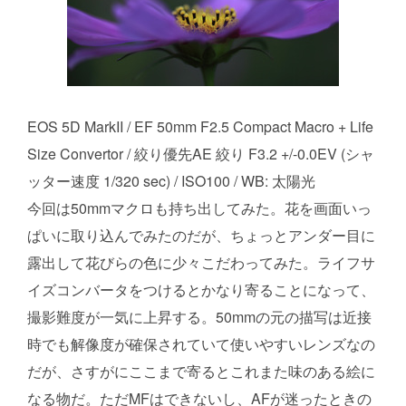
EOS 5D MarkII / EF 50mm F2.5 Compact Macro + Life
Size Convertor / 絞り優先AE 絞り F3.2 +/-0.0EV (シャ
ッター速度 1/320 sec) / ISO100 / WB: 太陽光
今回は50mmマクロも持ち出してみた。花を画面いっ
ぱいに取り込んでみたのだが、ちょっとアンダー目に
露出して花びらの色に少々こだわってみた。ライフサ
イズコンバータをつけるとかなり寄ることになって、
撮影難度が一気に上昇する。50mmの元の描写は近接
時でも解像度が確保されていて使いやすいレンズなの
だが、さすがにここまで寄るとこれまた味のある絵に
なる物だ。ただMFはできないし、AFが迷ったときの