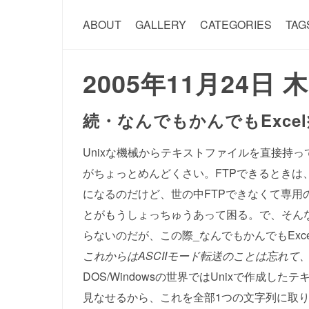
ABOUT
GALLERY
CATEGORIES
TAG
2005年11月24日 
続・なんでもかんでもExce
Unixな機械からテキストファイルを直接持って
がちょっとめんどくさい。FTPできるときは、AS
になるのだけど、世の中FTPできなくて専用
とがもうしょっちゅうあって困る。で、そん
らないのだが、この際_なんでもかんでもExc
これからはASCIIモード転送のことは忘れて
DOS/Windowsの世界ではUnixで作成
見なせるから、これを全部1つの文字列に取