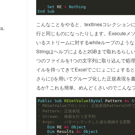
Set
 RE 
=
Nothing
End
Sub
こんなことをやると、textlinesコレクシ
s.
行と同じものになったりします。Executeメ
いるストリームに対するwhileループのよう
Stringはヘルプによると2GBまで取れる
つのファイルを1つの文字列に取り込んで処理
イルを持ってきてExcelでごにょごにょするとき
さらに()を用いてグループ化した正規表現を
るか? これも簡単。めんどくさいのでこんな
Public
Sub
REGetValue
(
ByVal
 Pattern 
As
S
Dim
 RE 
As
Object
Dim
 Results 
As
Object