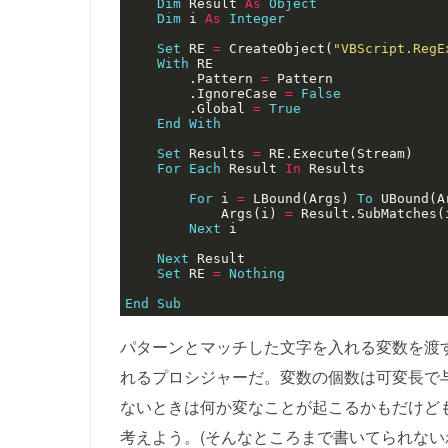
Dim
 Result 
As
Object
Dim
 i 
As
Integer
Set
 RE 
=
 CreateObject(
"VBScript.RegE
With
        .Pattern 
=
        .IgnoreCase 
=
False
        .Global 
=
True
End
With
Set
 Results 
=
For
Each
 Result 
In
For
 i 
=
 LBound(Args) 
To
            Args(i) 
=
Next
Next
Set
 RE 
=
Nothing
End
Sub
パターンとマッチした文字を入れる変数を渡
れるプロシジャーだ。変数の個数は可変長で
ないときは何か変なことが起こるかもだけど
考えよう。(そんなところまで書いてられない