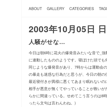
ABOUT
GALLERY
CATEGORIES
TAG
2003年10月05日 
人騒がせな…
今日は朝6時に花火の爆発音みたいな音で_強制
に連動したもののようです。寝ぼけた頭でも
同じような爆発音があり、7時からは運動会
の暴走も迷惑な行為だと思うが、今日の朝の仕
最近寝付きが異様に悪くてあまり眠れないの
相手が悪意が無くてやっていることが救いが
らかに間違っている。せめてこう言うのは8時
ったら文句は言わんわね。)